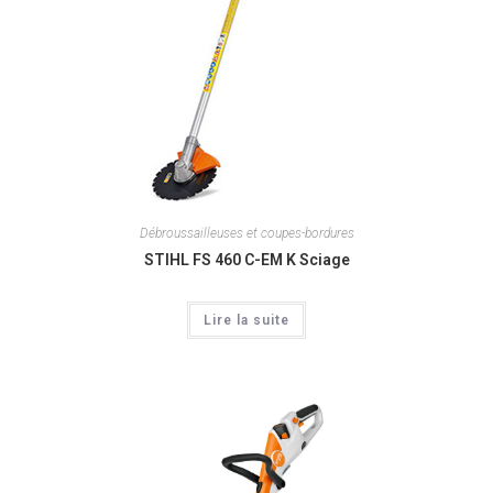
Débroussailleuses et coupes-bordures
STIHL FS 460 C-EM K Sciage
Lire la suite