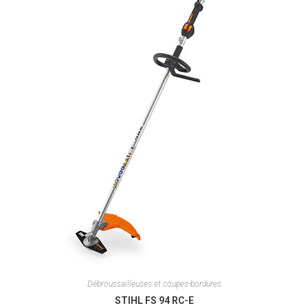
Débroussailleuses et coupes-bordures
STIHL FS 94 RC-E