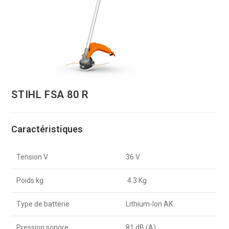
STIHL FSA 80 R
Caractéristiques
Tension V
36 V
Poids kg
4.3 Kg
Type de batterie
Lithium-Ion AK
Pression sonore
81 dB (A)