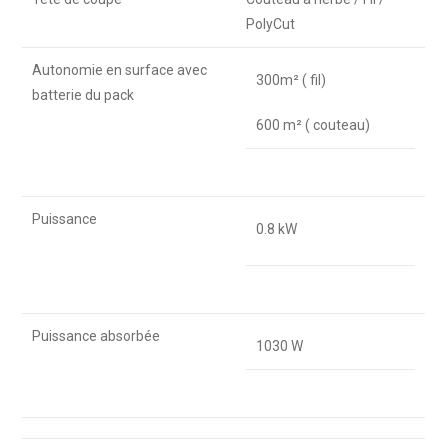
PolyCut
Autonomie en surface avec
300m² ( fil)
batterie du pack
600 m² ( couteau)
Puissance
0.8 kW
Puissance absorbée
1030 W