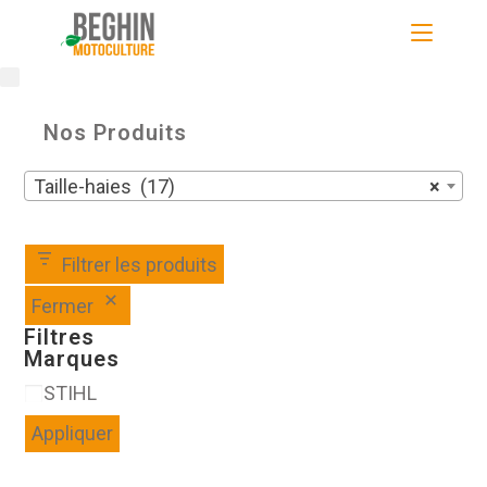
Skip
to
content
Nos Produits
Taille-haies (17)
×
Filtrer les produits
Fermer
Filtres
Marques
Marques
STIHL
Appliquer