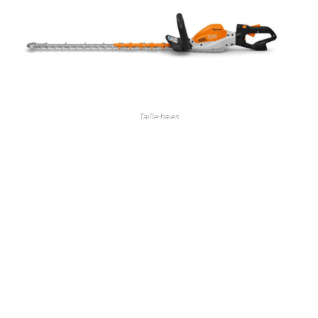
Taille-haies
STIHL HSA 130
Lire la suite