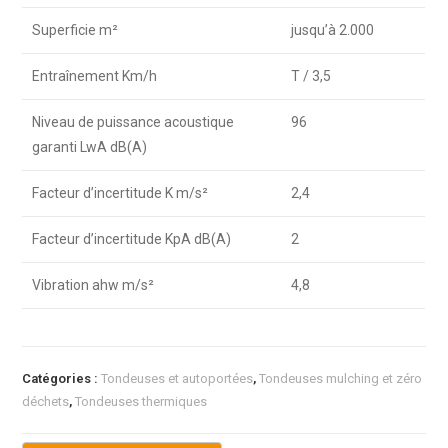
Superficie m²
jusqu’à 2.000
Entraînement Km/h
T / 3,5
Niveau de puissance acoustique
96
garanti LwA dB(A)
Facteur d’incertitude K m/s²
2,4
Facteur d’incertitude KpA dB(A)
2
Vibration ahw m/s²
4,8
Catégories :
Tondeuses et autoportées
,
Tondeuses mulching et zéro
déchets
,
Tondeuses thermiques