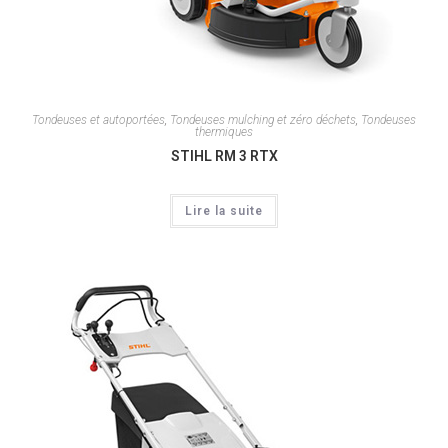
Tondeuses et autoportées
,
Tondeuses mulching et zéro déchets
,
Tondeuses
thermiques
STIHL RM 3 RTX
Lire la suite