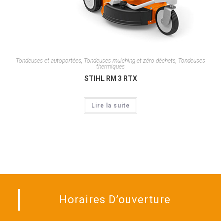
Tondeuses et autoportées
,
Tondeuses mulching et zéro déchets
,
Tondeuses
thermiques
STIHL RM 3 RTX
Lire la suite
Horaires D’ouverture