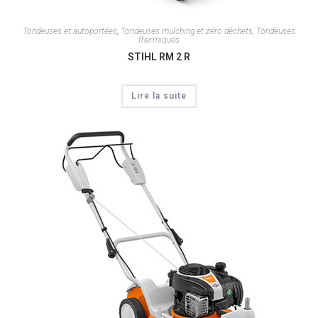
Tondeuses et autoportées
,
Tondeuses mulching et zéro déchets
,
Tondeuses
thermiques
STIHL RM 2 R
Lire la suite