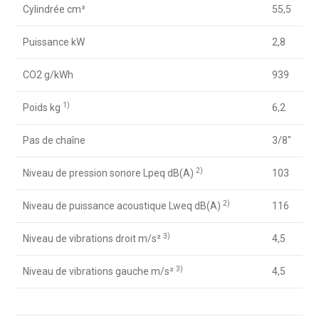
Cylindrée cm³
55,5
Puissance kW
2,8
CO2 g/kWh
939
1)
Poids kg
6,2
Pas de chaîne
3/8″
2)
Niveau de pression sonore Lpeq dB(A)
103
2)
Niveau de puissance acoustique Lweq dB(A)
116
3)
Niveau de vibrations droit m/s²
4,5
3)
Niveau de vibrations gauche m/s²
4,5