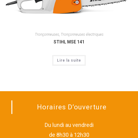
Tronçonneuses
,
Tronçonneuses électriques
STIHL MSE 141
Lire la suite
Horaires D’ouverture
Du lundi au vendredi
de 8h30 à 12h30