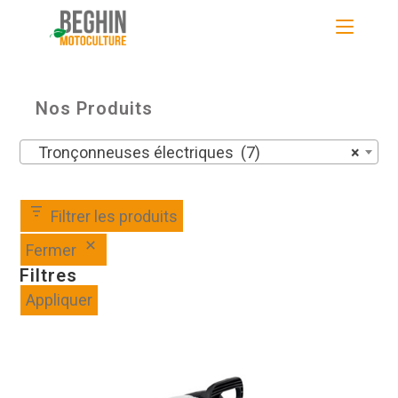
Skip
to
content
Nos Produits
Tronçonneuses électriques (7)
×
Filtrer les produits
Fermer
Filtres
Appliquer