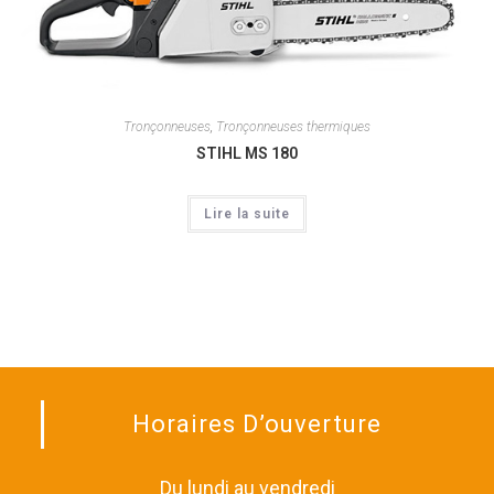
Tronçonneuses
,
Tronçonneuses thermiques
STIHL MS 180
Lire la suite
Horaires D’ouverture
Du lundi au vendredi