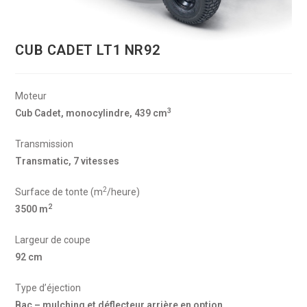
CUB CADET LT1 NR92
Moteur
3
Cub Cadet, monocylindre, 439 cm
Transmission
Transmatic, 7 vitesses
2
Surface de tonte (m
/heure)
2
3500 m
Largeur de coupe
92 cm
Type d’éjection
Bac – mulching et déflecteur arrière en option