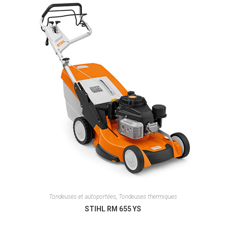
Tondeuses et autoportées
,
Tondeuses thermiques
STIHL RM 655 YS