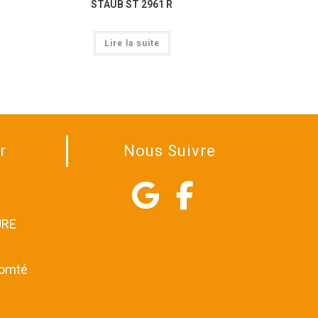
STAUB ST 2961 R
Lire la suite
r
Nous Suivre
URE
comté