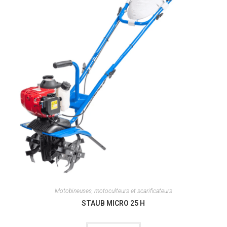
Motobineuses, motoculteurs et scarificateurs
STAUB MICRO 25 H