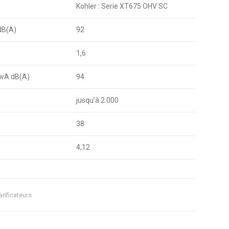
Kohler : Serie XT675 OHV SC
dB(A)
92
1,6
LwA dB(A)
94
jusqu’à 2.000
38
4,12
rificateurs