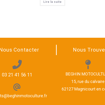
Lire la suite
Nous Contacter
Nous Trouve
BEGHIN MOTOCULT
03 21 41 56 11
15, rue du calvaire
62127 Magnicourt en 
ts@beghinmotoculture.fr