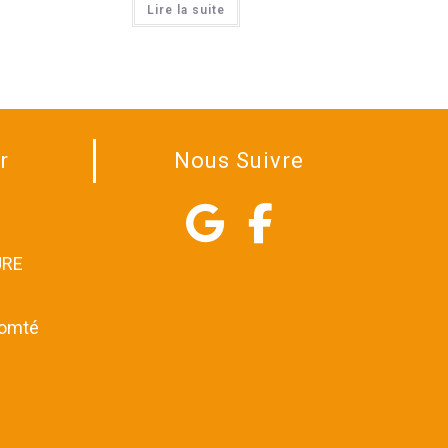
Lire la suite
r
Nous Suivre
URE
comté