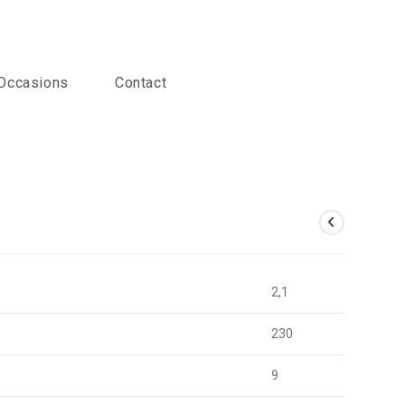
Occasions
Contact
2,1
230
9