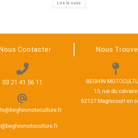
Lire la suite
Nous Contacter
Nous Trouve
BEGHIN MOTOCULT
03 21 41 56 11
15, rue du calvaire
62127 Magnicourt en 
ts@beghinmotoculture.fr
re@beghinmotoculture.fr