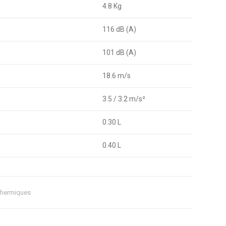
4.8 Kg
116 dB (A)
101 dB (A)
18.6 m/s
3.5 / 3.2 m/s²
0.30 L
0.40 L
thermiques