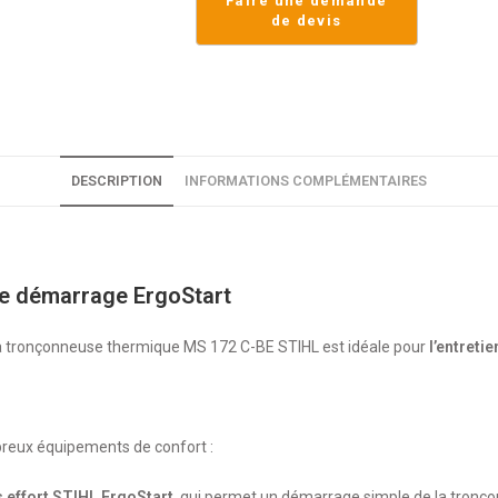
DESCRIPTION
INFORMATIONS COMPLÉMENTAIRES
e démarrage ErgoStart
 la tronçonneuse thermique MS 172 C-BE STIHL est idéale pour
l’entreti
breux équipements de confort :
effort STIHL ErgoStart
, qui permet un démarrage simple de la tronçon