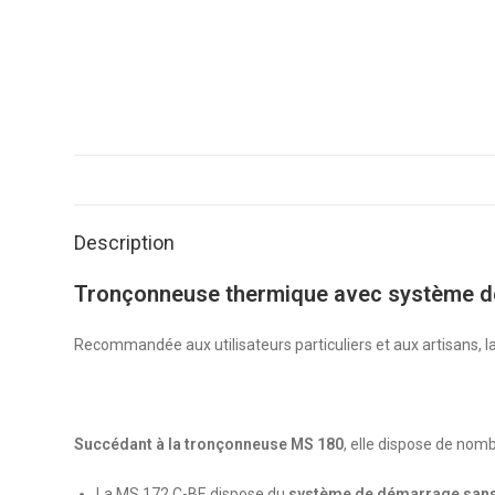
Description
Tronçonneuse thermique avec système d
Recommandée aux utilisateurs particuliers et aux artisans,
Succédant à la tronçonneuse MS 180
, elle dispose de nom
La MS 172 C-BE dispose du
système de démarrage sans 