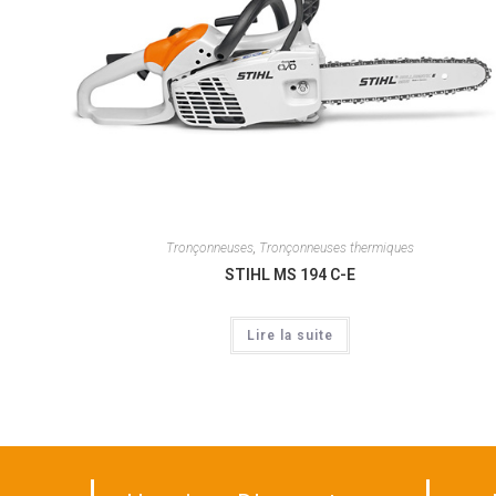
Tronçonneuses
,
Tronçonneuses thermiques
STIHL MS 194 C-E
Lire la suite