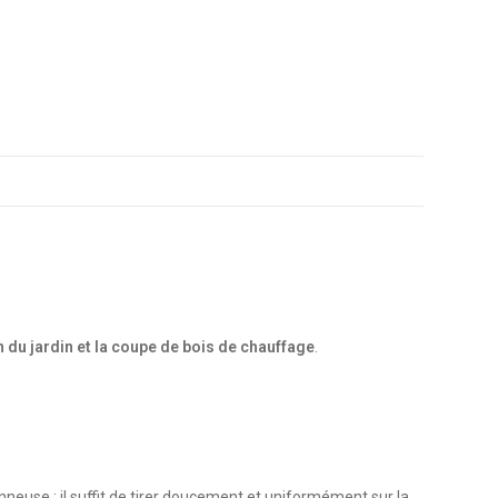
en du jardin et la coupe de bois de chauffage
.
neuse : il suffit de tirer doucement et uniformément sur la