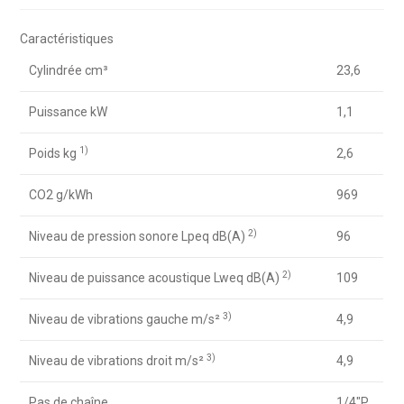
Caractéristiques
Cylindrée cm³
23,6
Puissance kW
1,1
1)
Poids kg
2,6
CO2 g/kWh
969
2)
Niveau de pression sonore Lpeq dB(A)
96
2)
Niveau de puissance acoustique Lweq dB(A)
109
3)
Niveau de vibrations gauche m/s²
4,9
3)
Niveau de vibrations droit m/s²
4,9
Pas de chaîne
1/4″P