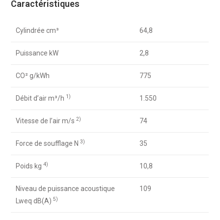
Caractéristiques
Cylindrée cm³
64,8
Puissance kW
2,8
CO² g/kWh
775
1)
Débit d’air m³/h
1.550
2)
Vitesse de l’air m/s
74
3)
Force de soufflage N
35
4)
Poids kg
10,8
Niveau de puissance acoustique
109
5)
Lweq dB(A)