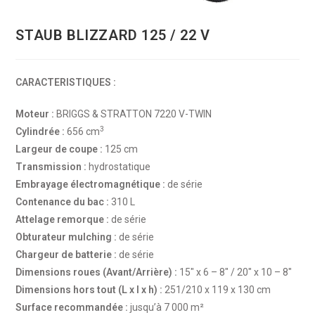
STAUB BLIZZARD 125 / 22 V
CARACTERISTIQUES :
Moteur :
BRIGGS & STRATTON 7220 V-TWIN
3
Cylindrée :
656 cm
Largeur de coupe :
125 cm
Transmission :
hydrostatique
Embrayage électromagnétique :
de série
Contenance du bac :
310 L
Attelage remorque :
de série
Obturateur mulching :
de série
Chargeur de batterie :
de série
Dimensions roues (Avant/Arrière) :
15″ x 6 – 8″ / 20″ x 10 – 8″
Dimensions hors tout (L x l x h) :
251/210 x 119 x 130 cm
Surface recommandée :
jusqu’à 7 000 m²