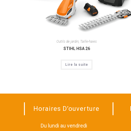
Outils de jardin
,
Taille-haies
STIHL HSA 26
Lire la suite
Horaires D’ouverture
Du lundi au vendredi